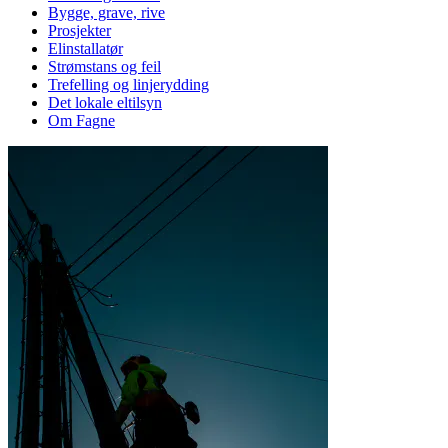
Bygge, grave, rive
Prosjekter
Elinstallatør
Strømstans og feil
Trefelling og linjerydding
Det lokale eltilsyn
Om Fagne