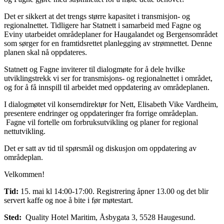
Det er sikkert at det trengs større kapasitet i transmisjon- og
regionalnettet. Tidligere har Statnett i samarbeid med Fagne og
Eviny utarbeidet områdeplaner for Haugalandet og Bergensområdet
som sørger for en framtidsrettet planlegging av strømnettet. Denne
planen skal nå oppdateres.
Statnett og Fagne inviterer til dialogmøte for å dele hvilke
utviklingstrekk vi ser for transmisjons- og regionalnettet i området,
og for å få innspill til arbeidet med oppdatering av områdeplanen.
I dialogmøtet vil konserndirektør for Nett, Elisabeth Vike Vardheim,
presentere endringer og oppdateringer fra forrige områdeplan.
Fagne vil fortelle om forbruksutvikling og planer for regional
nettutvikling.
Det er satt av tid til spørsmål og diskusjon om oppdatering av
områdeplan.
Velkommen!
Tid:
15. mai kl 14:00-17:00. Registrering åpner 13.00 og det blir
servert kaffe og noe å bite i før møtestart.
Sted:
Quality Hotel Maritim, Åsbygata 3, 5528 Haugesund.