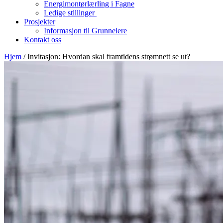
Energimontørlærling i Fagne
Ledige stillinger
Prosjekter
Informasjon til Grunneiere
Kontakt oss
Hjem
/
Invitasjon: Hvordan skal framtidens strømnett se ut?