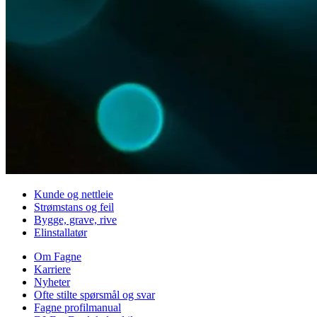
Kunde og nettleie
Strømstans og feil
Bygge, grave, rive
Elinstallatør
Om Fagne
Karriere
Nyheter
Ofte stilte spørsmål og svar
Fagne profilmanual