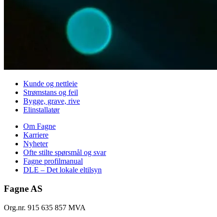
Kunde og nettleie
Strømstans og feil
Bygge, grave, rive
Elinstallatør
Om Fagne
Karriere
Nyheter
Ofte stilte spørsmål og svar
Fagne profilmanual
DLE – Det lokale eltilsyn
Fagne AS
Org.nr. 915 635 857 MVA