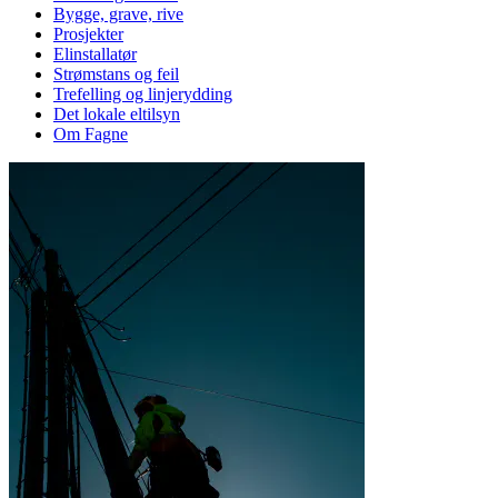
Bygge, grave, rive
Prosjekter
Elinstallatør
Strømstans og feil
Trefelling og linjerydding
Det lokale eltilsyn
Om Fagne