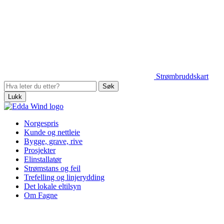
Strømbruddskart
Lukk
Norgespris
Kunde og nettleie
Bygge, grave, rive
Prosjekter
Elinstallatør
Strømstans og feil
Trefelling og linjerydding
Det lokale eltilsyn
Om Fagne