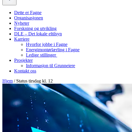
Dette er Fagne
Organisasjonen
Nyheter
Forskning og utvikling
DLE – Det lokale eltilsyn
Karriere
Hvorfor jobbe i Fagne
Energimontørlærling i Fagne
Ledige stillinger
Prosjekter
Informasjon til Grunneiere
Kontakt oss
Hjem
/
Status tirsdag kl. 12