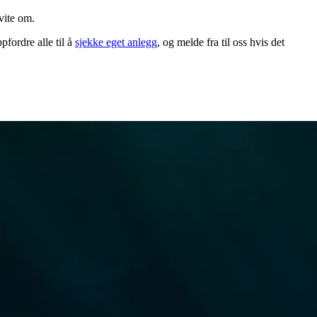
 vite om.
pfordre alle til å
sjekke eget anlegg
, og melde fra til oss hvis det