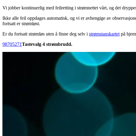
Vi jobber kontinuerlig med feilretting i strømnettet vårt, og det drypp
Ikke alle feil oppdages automatisk, og vi er avhengige av observasjoner 
fortsatt er strømløst.
Er du fortsatt strømløs uten å finne deg selv i
strømstanskartet
på hjem
98705271
Tastevalg 4 strømbrudd.