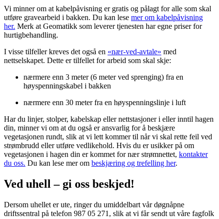
Vi minner om at kabelpåvisning er gratis og pålagt for alle som skal
utføre gravearbeid i bakken. Du kan lese
mer om kabelpåvisning
her.
Merk at Geomatikk som leverer tjenesten har egne priser for
hurtigbehandling.
I visse tilfeller kreves det også en
«nær-ved-avtale»
med
nettselskapet. Dette er tilfellet for arbeid som skal skje:
nærmere enn 3 meter (6 meter ved sprenging) fra en
høyspenningskabel i bakken
nærmere enn 30 meter fra en høyspenningslinje i luft
Har du linjer, stolper, kabelskap eller nettstasjoner i eller inntil hagen
din, minner vi om at du også er ansvarlig for å beskjære
vegetasjonen rundt, slik at vi lett kommer til når vi skal rette feil ved
strømbrudd eller utføre vedlikehold. Hvis du er usikker på om
vegetasjonen i hagen din er kommet for nær strømnettet,
kontakter
du oss.
Du kan lese mer om
beskjæring og trefelling her
.
Ved uhell – gi oss beskjed!
Dersom uhellet er ute, ringer du umiddelbart vår døgnåpne
driftssentral på telefon 987 05 271, slik at vi får sendt ut våre fagfolk