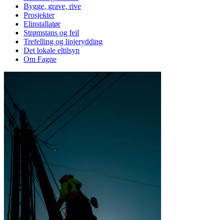
Bygge, grave, rive
Prosjekter
Elinstallatør
Strømstans og feil
Trefelling og linjerydding
Det lokale eltilsyn
Om Fagne