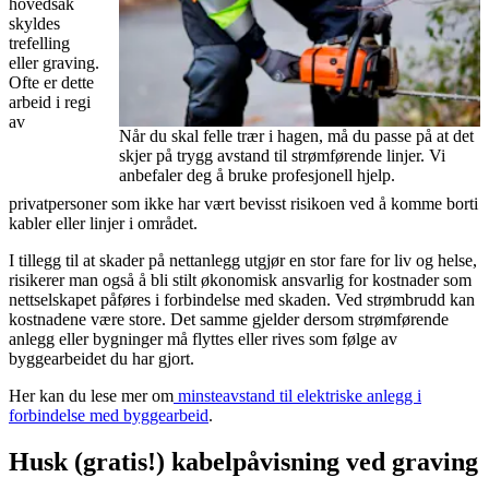
hovedsak
skyldes
trefelling
eller graving.
Ofte er dette
arbeid i regi
av
Når du skal felle trær i hagen, må du passe på at det
skjer på trygg avstand til strømførende linjer. Vi
anbefaler deg å bruke profesjonell hjelp.
privatpersoner som ikke har vært bevisst risikoen ved å komme borti
kabler eller linjer i området.
I tillegg til at skader på nettanlegg utgjør en stor fare for liv og helse,
risikerer man også å bli stilt økonomisk ansvarlig for kostnader som
nettselskapet påføres i forbindelse med skaden. Ved strømbrudd kan
kostnadene være store. Det samme gjelder dersom strømførende
anlegg eller bygninger må flyttes eller rives som følge av
byggearbeidet du har gjort.
Her kan du lese mer om
minsteavstand til elektriske anlegg i
forbindelse med byggearbeid
.
Husk (gratis!) kabelpåvisning ved graving