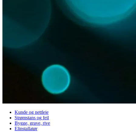
Kunde og nettleie
Strømstans og feil
Bygge, grave, rive
Elinstallatør