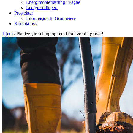
Energimontørlærling i Fagne
Ledige stillinger
Prosjekter
Informasjon til Grunneiere
Kontakt oss
Hjem
/
Planlegg trefelling og meld fra hvor du graver!