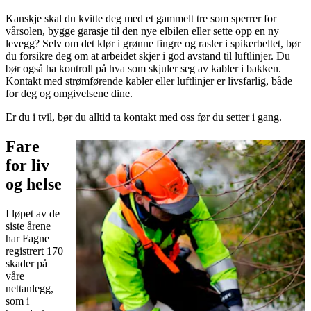
Kanskje skal du kvitte deg med et gammelt tre som sperrer for
vårsolen, bygge garasje til den nye elbilen eller sette opp en ny
levegg? Selv om det klør i grønne fingre og rasler i spikerbeltet, bør
du forsikre deg om at arbeidet skjer i god avstand til luftlinjer. Du
bør også ha kontroll på hva som skjuler seg av kabler i bakken.
Kontakt med strømførende kabler eller luftlinjer er livsfarlig, både
for deg og omgivelsene dine.
Er du i tvil, bør du alltid ta kontakt med oss før du setter i gang.
Fare
for liv
og helse
I løpet av de
siste årene
har Fagne
registrert 170
skader på
våre
nettanlegg,
som i