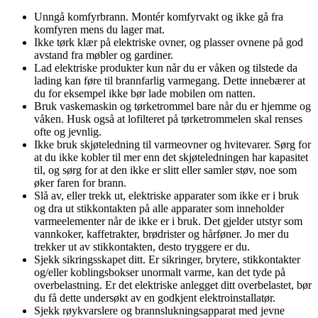
Unngå komfyrbrann. Montér komfyrvakt og ikke gå fra
komfyren mens du lager mat.
Ikke tørk klær på elektriske ovner, og plasser ovnene på god
avstand fra møbler og gardiner.
Lad elektriske produkter kun når du er våken og tilstede da
lading kan føre til brannfarlig varmegang. Dette innebærer at
du for eksempel ikke bør lade mobilen om natten.
Bruk vaskemaskin og tørketrommel bare når du er hjemme og
våken. Husk også at lofilteret på tørketrommelen skal renses
ofte og jevnlig.
Ikke bruk skjøteledning til varmeovner og hvitevarer. Sørg for
at du ikke kobler til mer enn det skjøteledningen har kapasitet
til, og sørg for at den ikke er slitt eller samler støv, noe som
øker faren for brann.
Slå av, eller trekk ut, elektriske apparater som ikke er i bruk
og dra ut stikkontakten på alle apparater som inneholder
varmeelementer når de ikke er i bruk. Det gjelder utstyr som
vannkoker, kaffetrakter, brødrister og hårføner. Jo mer du
trekker ut av stikkontakten, desto tryggere er du.
Sjekk sikringsskapet ditt. Er sikringer, brytere, stikkontakter
og/eller koblingsbokser unormalt varme, kan det tyde på
overbelastning. Er det elektriske anlegget ditt overbelastet, bør
du få dette undersøkt av en godkjent elektroinstallatør.
Sjekk røykvarslere og brannslukningsapparat med jevne