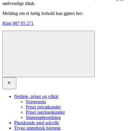
nødvendige tiltak.
Melding om et farlig forhold kan gjøres her:
Ring 987 05 271
Nettleie, priser og vilkår
Norgespris
Priser privatkunder
Priser næringskunder
Strømstøtteordning
Plusskunde med solcelle
Trygg strømbruk hjemme