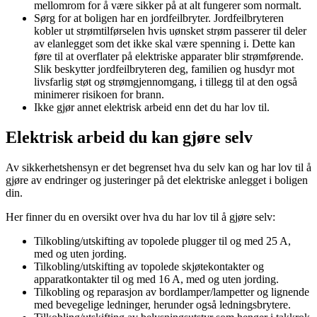
mellomrom for å være sikker på at alt fungerer som normalt.
Sørg for at boligen har en jordfeilbryter. Jordfeilbryteren
kobler ut strømtilførselen hvis uønsket strøm passerer til deler
av elanlegget som det ikke skal være spenning i. Dette kan
føre til at overflater på elektriske apparater blir strømførende.
Slik beskytter jordfeilbryteren deg, familien og husdyr mot
livsfarlig støt og strømgjennomgang, i tillegg til at den også
minimerer risikoen for brann.
Ikke gjør annet elektrisk arbeid enn det du har lov til.
Elektrisk arbeid du kan gjøre selv
Av sikkerhetshensyn er det begrenset hva du selv kan og har lov til å
gjøre av endringer og justeringer på det elektriske anlegget i boligen
din.
Her finner du en oversikt over hva du har lov til å gjøre selv:
Tilkobling/utskifting av topolede plugger til og med 25 A,
med og uten jording.
Tilkobling/utskifting av topolede skjøtekontakter og
apparatkontakter til og med 16 A, med og uten jording.
Tilkobling og reparasjon av bordlamper/lampetter og lignende
med bevegelige ledninger, herunder også ledningsbrytere.