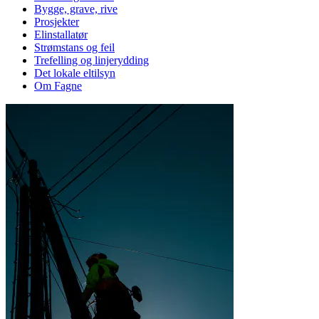
Bygge, grave, rive
Prosjekter
Elinstallatør
Strømstans og feil
Trefelling og linjerydding
Det lokale eltilsyn
Om Fagne