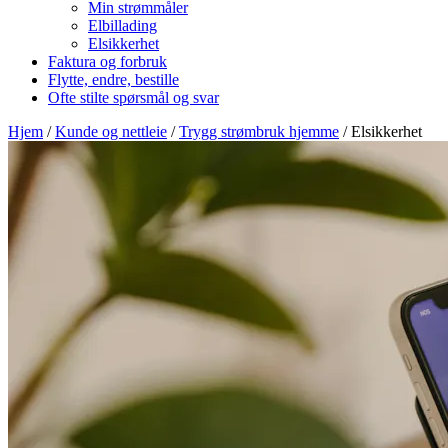
Min strømmåler
Elbillading
Elsikkerhet
Faktura og forbruk
Flytte, endre, bestille
Ofte stilte spørsmål og svar
Hjem
/
Kunde og nettleie
/
Trygg strømbruk hjemme
/
Elsikkerhet