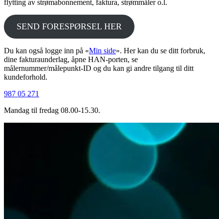
flytting av strømabonnement, faktura, strømmåler o.l.
SEND FORESPØRSEL HER
Du kan også logge inn på «
Min side
». Her kan du se ditt forbruk,
dine fakturaunderlag, åpne HAN-porten, se
målernummer/målepunkt-ID og du kan gi andre tilgang til ditt
kundeforhold.
987 05 271
Mandag til fredag 08.00-15.30.