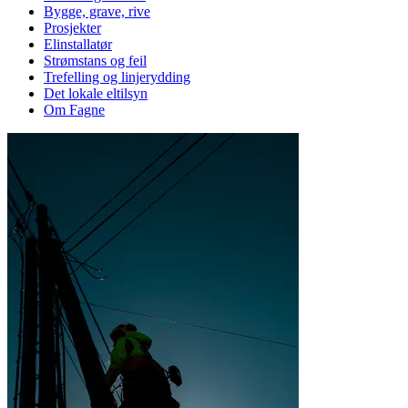
Bygge, grave, rive
Prosjekter
Elinstallatør
Strømstans og feil
Trefelling og linjerydding
Det lokale eltilsyn
Om Fagne