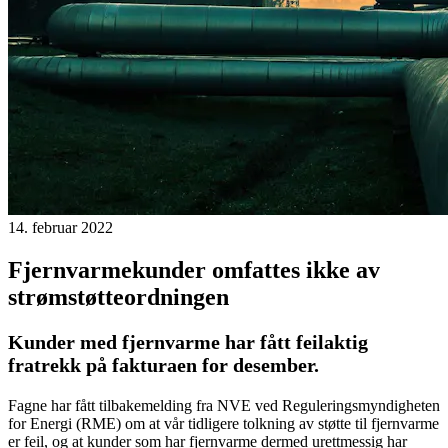
14. februar 2022
Fjernvarmekunder omfattes ikke av
strømstøtteordningen
Kunder med fjernvarme har fått feilaktig
fratrekk på fakturaen for desember.
Fagne har fått tilbakemelding fra NVE ved Reguleringsmyndigheten
for Energi (RME) om at vår tidligere tolkning av støtte til fjernvarme
er feil, og at kunder som har fjernvarme dermed urettmessig har